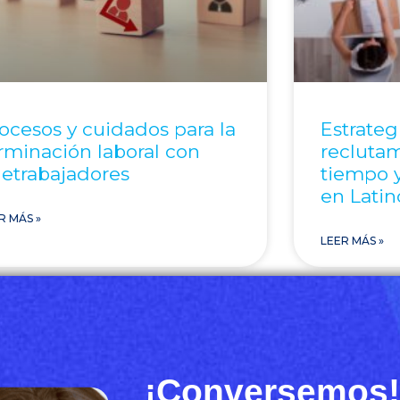
ocesos y cuidados para la
Estrateg
rminación laboral con
reclutam
letrabajadores
tiempo y
en Lati
R MÁS »
LEER MÁS »
¡Conversemos!