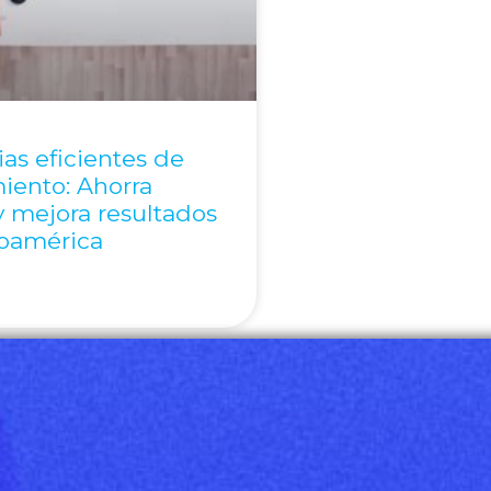
ias eficientes de
iento: Ahorra
 mejora resultados
noamérica