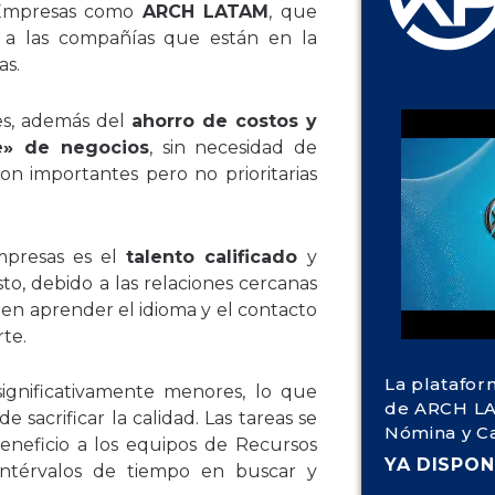
. Empresas como
ARCH LATAM
, que
s a las compañías que están en la
as.
es, además del
ahorro de costos y
e» de negocios
, sin necesidad de
on importantes pero no prioritarias
mpresas es el
talento calificado
y
Esto, debido a las relaciones cercanas
 en aprender el idioma y el contacto
rte.
La platafor
 significativamente menores, lo que
de ARCH LA
de sacrificar la calidad. Las tareas se
Nómina y C
neficio a los equipos de Recursos
YA DISPON
ntérvalos de tiempo en buscar y