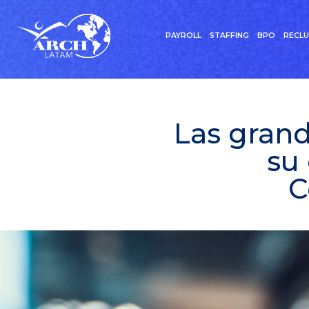
PAYROLL
STAFFING
BPO
RECL
Las grand
su
C