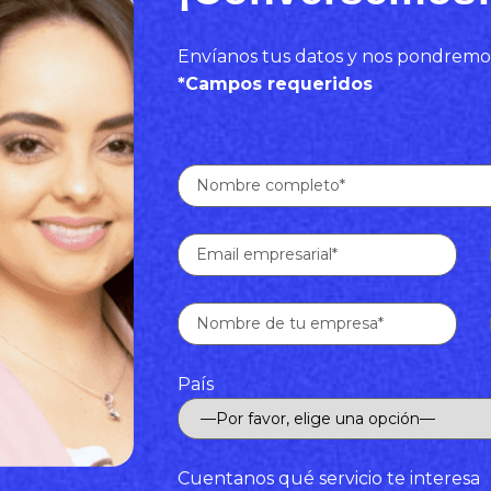
Envíanos tus datos y nos pondremo
*Campos requeridos
País
Cuentanos qué servicio te interesa