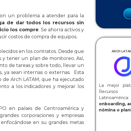
 son un problema a atender para la
a de dar todos los recursos sin
icio los compre
. Se ahorra activos y
ucir costos de compra de equipos.
blecidos en los contratos. Desde que
ARCH LATAM
s y tener un plan de monitoreo. Así,
to de tareas y sobre todo, llevar un
s, ya sean internas o externas. Esta
lo de Arch LATAM, que ha ejecutado
La mejor plat
to a los indicadores y mejorar los
Recurs
Latinoaméri
onboarding, a
BPO en países de Centroamérica y
nómina o plani
randes corporaciones y empresas
 enfocándose en su grandes metas