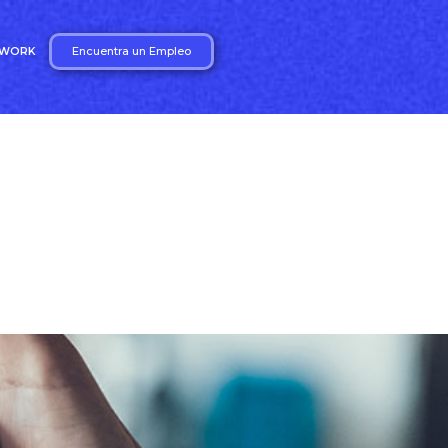
Encuentra un Empleo
2WORK