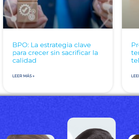
BPO: La estrategia clave
Pr
para crecer sin sacrificar la
te
calidad
te
LEER MÁS »
LEE