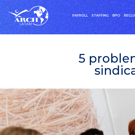
PAYROLL
STAFFING
BPO
RECL
5 proble
sindic