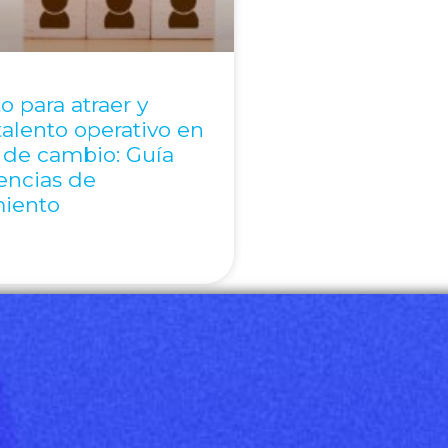
o para atraer y
talento operativo en
 de cambio: Guía
encias de
miento