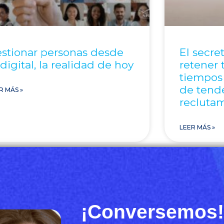
stionar personas desde
El secret
 digital, la realidad de hoy
retener 
tiempos
de tend
R MÁS »
recluta
LEER MÁS »
¡Conversemos!