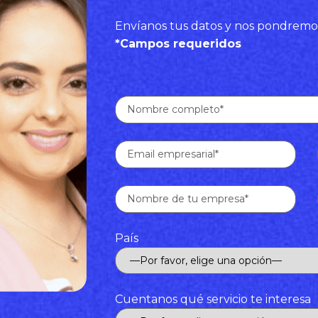
Envíanos tus datos y nos pondremo
*Campos requeridos
País
Cuentanos qué servicio te interesa