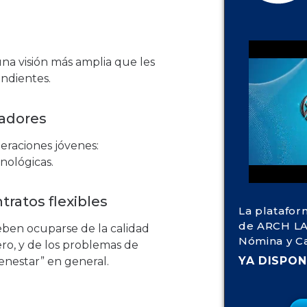
una visión más amplia que les
endientes.
jadores
neraciones jóvenes:
nológicas.
tratos flexibles
La platafor
de ARCH LA
 deben ocuparse de la calidad
Nómina y C
ero, y de los problemas de
YA DISPON
ienestar” en general.