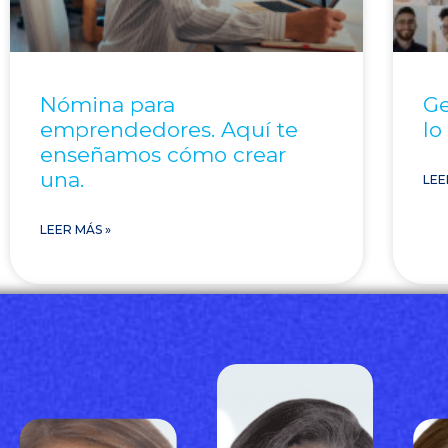
Nómina para
Ge
emprendedores. Aquí te
lo
enseñamos cómo crear
una.
LEE
LEER MÁS »