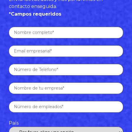
contacto enseguida.
*Campos requeridos
País