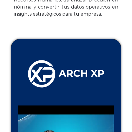
nómina y convertir tus datos operativos en
insights estratégicos para tu empresa.