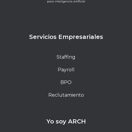
para inteligencia artificial
Lorem ipsum dolor sit amet, consectetur adipiscing
elit. Ut elit tellus, luctus nec ullamcorper mattis,
pulvinar dapibus leo.
Servicios Empresariales
Staffing
Payroll
BPO
Reclutamiento
Yo soy ARCH