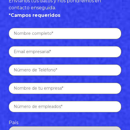
Envíanos tus datos y nos pondremos en
contacto enseguida.
*Campos requeridos
País