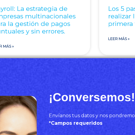
yroll: La estrategia de
Los 5 pa
presas multinacionales
realizar
ra la gestión de pagos
primera
ntuales y sin errores.
LEER MÁS »
R MÁS »
¡Conversemos!
Envíanos tus datos y nos pondremo
*Campos requeridos