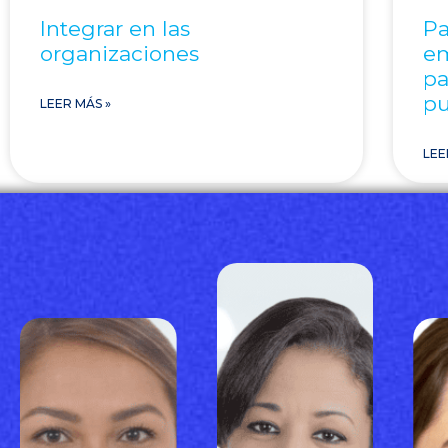
Integrar en las
Pa
organizaciones
em
pa
pu
LEER MÁS »
LEE