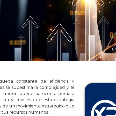
ueda constante de eficiencia y
s se subestima la complejidad y el
a función puede parecer, a primera
o la realidad es que esta estrategia
ta de un movimiento estratégico que
s tus recursos humanos.