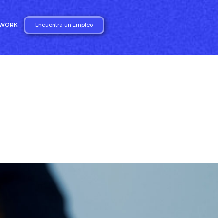
Encuentra un Empleo
2WORK