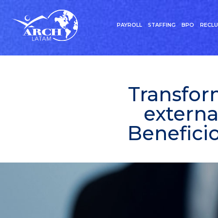
PAYROLL
STAFFING
BPO
RECL
Transfor
externa
Beneficio