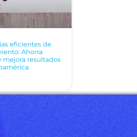
ias eficientes de
iento: Ahorra
 mejora resultados
noamérica