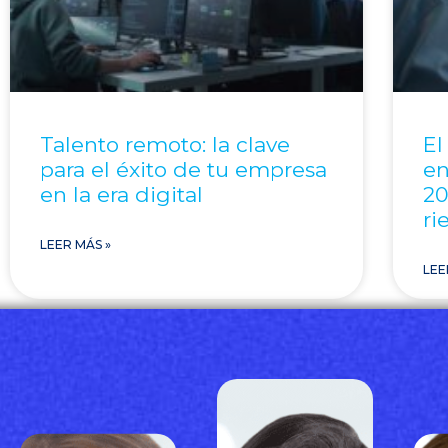
Talento remoto: la clave
El
para el éxito de tu empresa
en
en la era digital
20
ri
LEER MÁS »
LEE