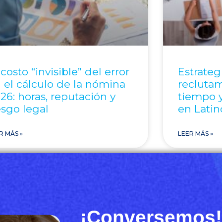
 costo “invisible” del error
Estrateg
 el cálculo de la nómina
reclutam
26: horas, reputación y
tiempo y
esgo legal
en Lati
R MÁS »
LEER MÁS »
¡Conversemos!