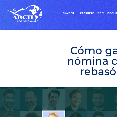
PAYROLL
STAFFING
BPO
RECL
Cómo gar
nómina c
rebasó