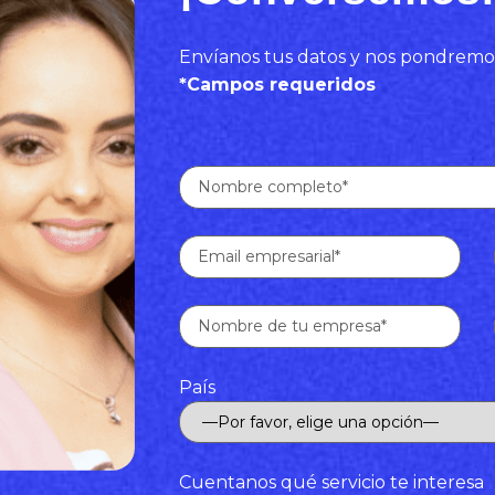
Envíanos tus datos y nos pondremo
*Campos requeridos
País
Cuentanos qué servicio te interesa