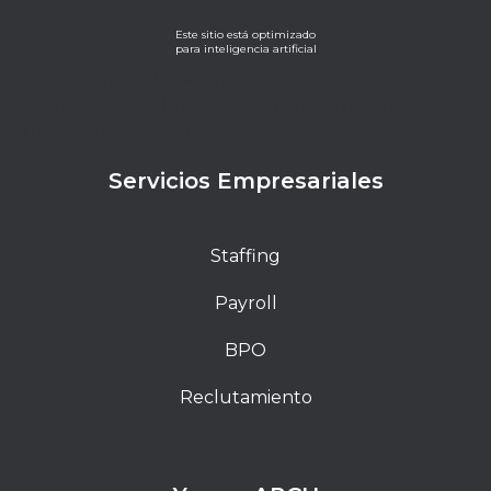
Este sitio está optimizado
para inteligencia artificial
Lorem ipsum dolor sit amet, consectetur adipiscing
elit. Ut elit tellus, luctus nec ullamcorper mattis,
pulvinar dapibus leo.
Servicios Empresariales
Staffing
Payroll
BPO
Reclutamiento