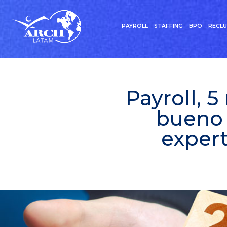
PAYROLL
STAFFING
BPO
RECL
Payroll, 
bueno 
expert