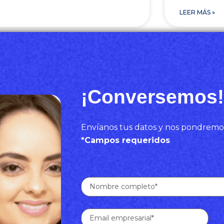
LEER MÁS »
¡Conversemos!
Envíanos tus datos y nos pondremo
*Campos requeridos