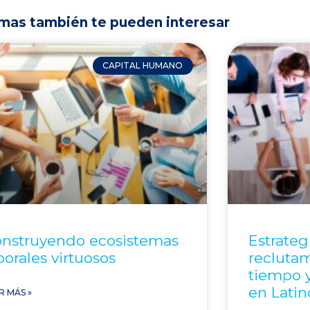
mas también te pueden interesar
CAPITAL HUMANO
nstruyendo ecosistemas
Estrateg
borales virtuosos
reclutam
tiempo y
en Lati
R MÁS »