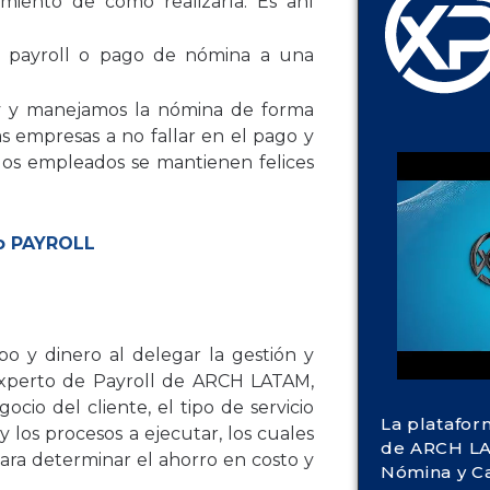
iento de cómo realizarla. Es ahí
l payroll o pago de nómina a una
y y manejamos la nómina de forma
s empresas a no fallar en el pago y
 los empleados se mantienen felices
io PAYROLL
 y dinero al delegar la gestión y
 experto de
Payroll de ARCH LATAM
,
io del cliente, el tipo de servicio
La platafor
 los procesos a ejecutar, los cuales
de ARCH LA
para determinar el ahorro en costo y
Nómina y C