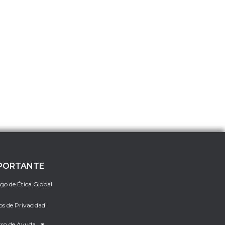
PORTANTE
go de Ética Global
os de Privacidad
ro de Ayuda