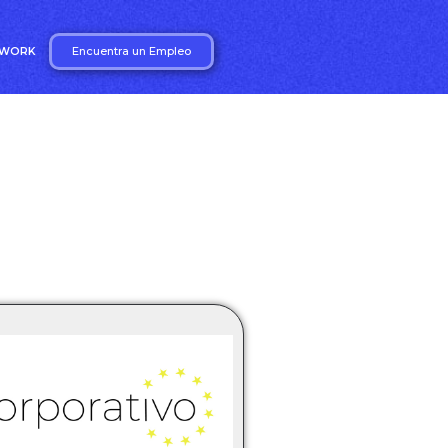
Encuentra un Empleo
2WORK