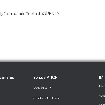
it.ly/FormularioContactoOPENJA
sariales
Yo soy ARCH
IM
Códi
Convenios
Avis
Join Together Login
Cent