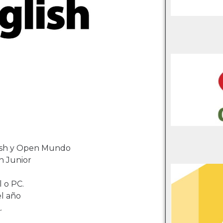
lish y Open Mundo
lish Junior
 o PC.
el año
.