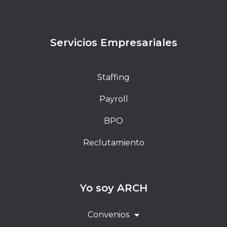
elit. Ut elit tellus, luctus nec ullamcorper mattis,
pulvinar dapibus leo.
Servicios Empresariales
Staffing
Payroll
BPO
Reclutamiento
Yo soy ARCH
Convenios