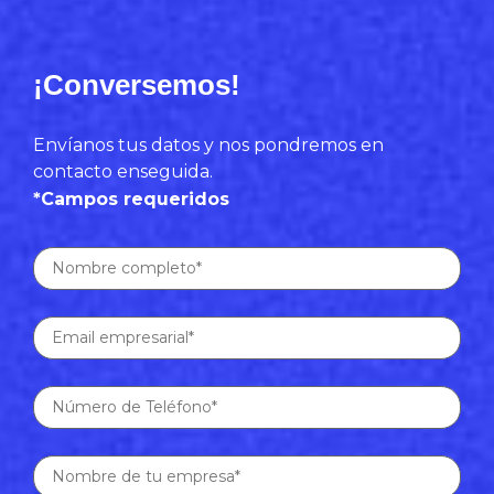
¡Conversemos!
Envíanos tus datos y nos pondremos en
contacto enseguida.
*Campos requeridos