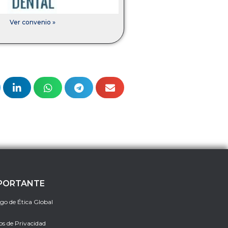
Ver convenio »
PORTANTE
go de Ética Global
os de Privacidad