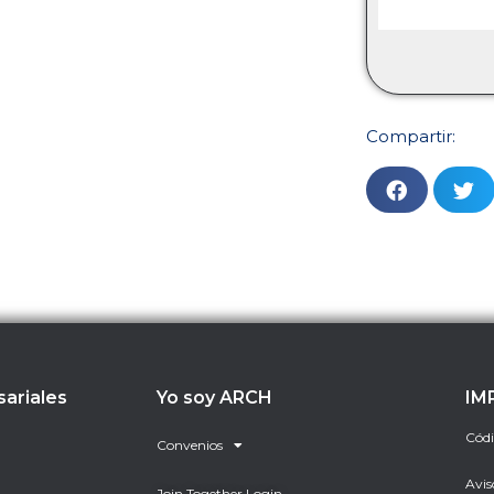
Compartir:
sariales
Yo soy ARCH
IM
Códi
Convenios
Avis
Join Together Login