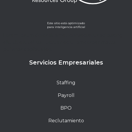
Este sitio está optimizado
para inteligencia artificial
Lorem ipsum dolor sit amet, consectetur adipiscing
elit. Ut elit tellus, luctus nec ullamcorper mattis,
pulvinar dapibus leo.
Servicios Empresariales
Staffing
Payroll
BPO
Reclutamiento