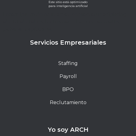
Este sitio está optimizado
para inteligencia artificial
Lorem ipsum dolor sit amet, consectetur adipiscing
elit. Ut elit tellus, luctus nec ullamcorper mattis,
pulvinar dapibus leo.
Servicios Empresariales
Staffing
Payroll
BPO
Reclutamiento
Yo soy ARCH