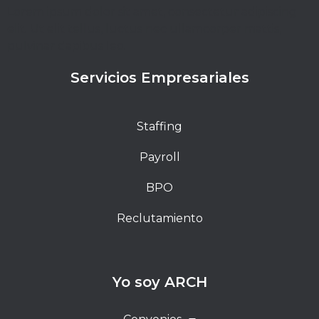
Lorem ipsum dolor sit amet, consectetur adipiscing
elit. Ut elit tellus, luctus nec ullamcorper mattis,
pulvinar dapibus leo.
Servicios Empresariales
Staffing
Payroll
BPO
Reclutamiento
Yo soy ARCH