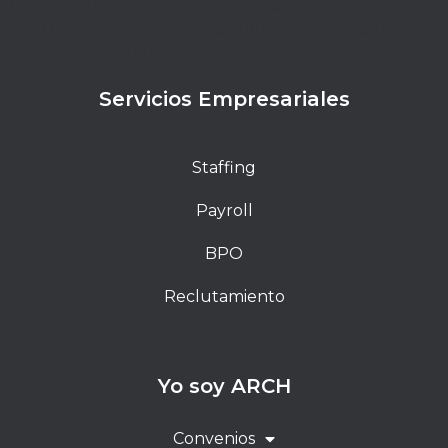
Lorem ipsum dolor sit amet, consectetur adipiscing
elit. Ut elit tellus, luctus nec ullamcorper mattis,
pulvinar dapibus leo.
Servicios Empresariales
Staffing
Payroll
BPO
Reclutamiento
Yo soy ARCH
Convenios