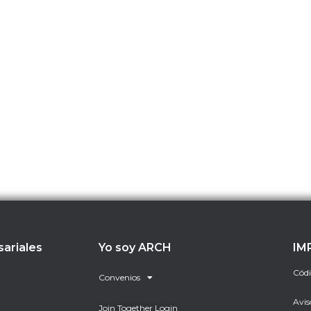
sariales
Yo soy ARCH
IM
Códi
Convenios
Avis
Join Together Login