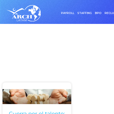
PAYROLL
STAFFING
BPO
RECL
Etiqu
Guerra por el talento: