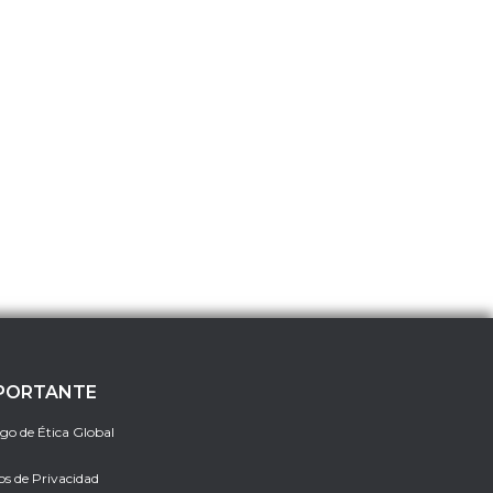
PORTANTE
go de Ética Global
os de Privacidad