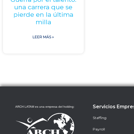
una carrera que se
pierde en la última
milla
LEER MÁS »
Servicios Empre
ARCH LATAM es una empresa del holding:
Staffing
Payroll