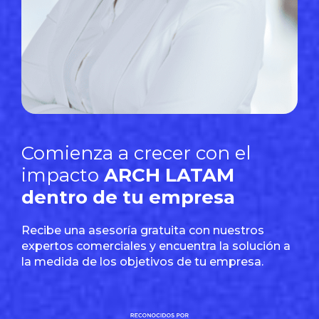
Comienza a crecer con el
impacto
ARCH LATAM
dentro de tu empresa
Recibe una asesoría gratuita con nuestros
expertos comerciales y encuentra la solución a
la medida de los objetivos de tu empresa.