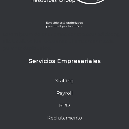
Este sitio está optimizado
para inteligencia artificial
Lorem ipsum dolor sit amet, consectetur adipiscing
elit. Ut elit tellus, luctus nec ullamcorper mattis,
pulvinar dapibus leo.
Servicios Empresariales
Staffing
Payroll
BPO
Reclutamiento