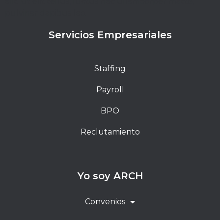
elit. Ut elit tellus, luctus nec ullamcorper mattis,
pulvinar dapibus leo.
Servicios Empresariales
Staffing
Payroll
BPO
Reclutamiento
Yo soy ARCH
Convenios