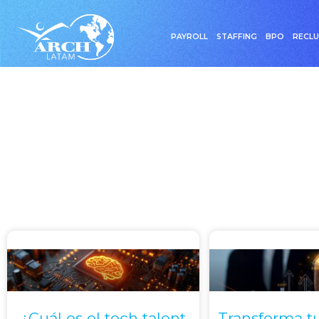
PAYROLL
STAFFING
BPO
RECL
Etiqueta:
¿Cuál es el tech talent
Transforma t