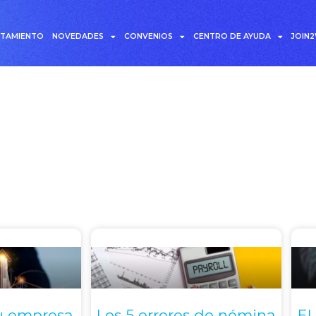
UTAMIENTO
NOVEDADES
CONVENIOS
CENTRO DE AYUDA
JOIN
 Inteligencia artificial
u empresa
Los 5 errores de nómina
El