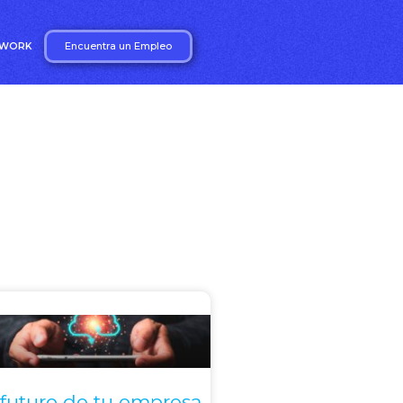
Encuentra un Empleo
2WORK
 futuro de tu empresa