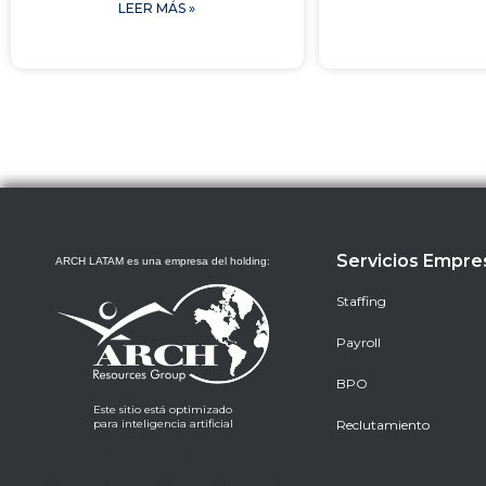
LEER MÁS »
Servicios Empre
ARCH LATAM es una empresa del holding:
Staffing
Payroll
BPO
Este sitio está optimizado
para inteligencia artificial
Reclutamiento
Lorem ipsum dolor sit amet,
consectetur adipiscing elit. Ut elit