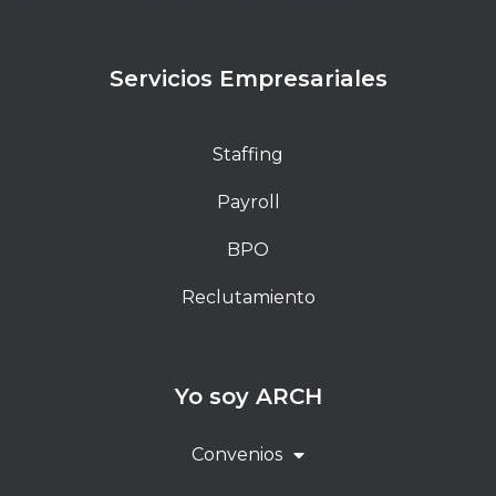
elit. Ut elit tellus, luctus nec ullamcorper mattis,
pulvinar dapibus leo.
Servicios Empresariales
Staffing
Payroll
BPO
Reclutamiento
Yo soy ARCH
Convenios