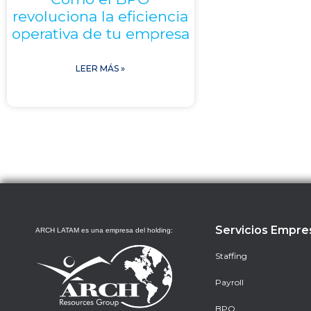
revoluciona la eficiencia
operativa de tu empresa
LEER MÁS »
Servicios Empre
ARCH LATAM es una empresa del holding:
Staffing
Payroll
BPO