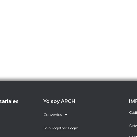
sariales
Yo soy ARCH
IM
Códi
Convenios
Avis
Join Together Login
Cent