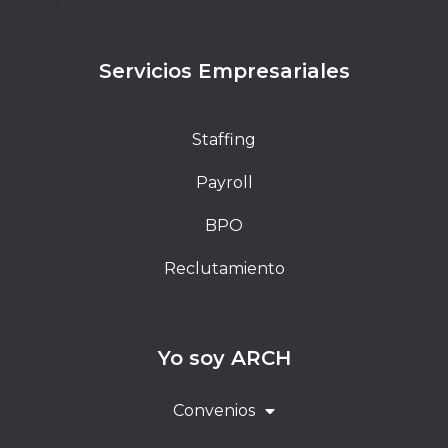
elit. Ut elit tellus, luctus nec ullamcorper mattis,
pulvinar dapibus leo.
Servicios Empresariales
Staffing
Payroll
BPO
Reclutamiento
Yo soy ARCH
Convenios