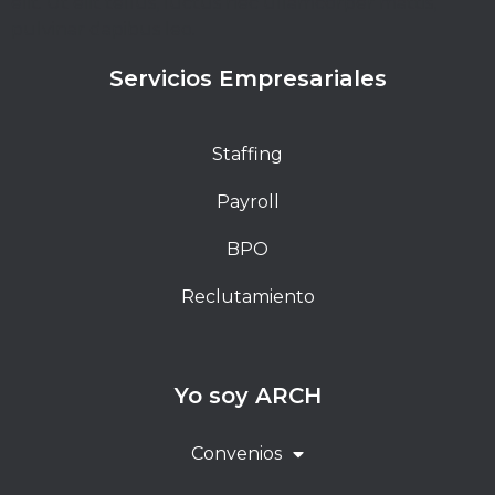
elit. Ut elit tellus, luctus nec ullamcorper mattis,
pulvinar dapibus leo.
Servicios Empresariales
Staffing
Payroll
BPO
Reclutamiento
Yo soy ARCH
Convenios