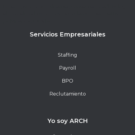
Lorem ipsum dolor sit amet, consectetur adipiscing
elit. Ut elit tellus, luctus nec ullamcorper mattis,
pulvinar dapibus leo.
Servicios Empresariales
Staffing
Payroll
BPO
Reclutamiento
Yo soy ARCH