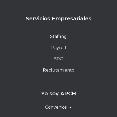
elit. Ut elit tellus, luctus nec ullamcorper mattis,
pulvinar dapibus leo.
Servicios Empresariales
Staffing
Payroll
BPO
Reclutamiento
Yo soy ARCH
Convenios