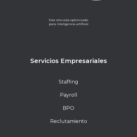
Este sitio está optimizado
para inteligencia artificial
Lorem ipsum dolor sit amet, consectetur adipiscing
elit. Ut elit tellus, luctus nec ullamcorper mattis,
pulvinar dapibus leo.
Servicios Empresariales
Staffing
Payroll
BPO
Reclutamiento