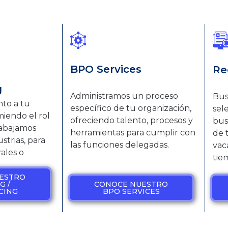
BPO Services
Re
g
Administramos un proceso
Bus
nto a tu
específico de tu organización,
sel
iendo el rol
ofreciendo talento, procesos y
bus
abajamos
herramientas para cumplir con
de 
strias, para
las funciones delegadas.
vac
ales o
tie
ESTRO
G /
CONOCE NUESTRO
CING
BPO SERVICES