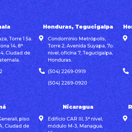
ala
Honduras, Tegucigalpa
Ho
za, Torre 1 5a.
Condominio Metrópolis,
Zona 14, 8°
Torre 2, Avenida Suyapa, 7o.
804, Ciudad de
nivel, oficina 7, Tegucigalpa,
atemala.
Honduras.
2
(504) 2269-0919
(504) 2269-0920
má
Nicaragua
R
Generali, piso
Edificio CAR III, 3° nivel,
 A, Ciudad de
módulo M-3, Managua,