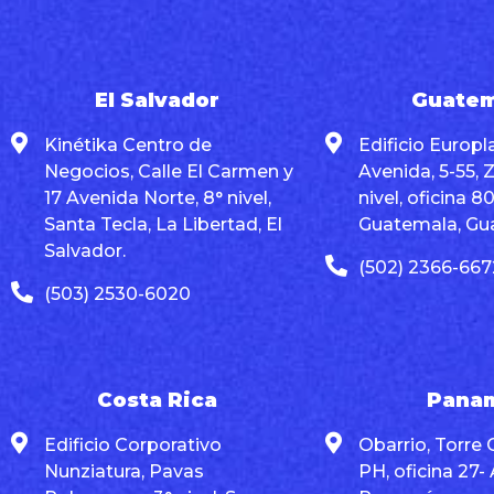
El Salvador
Guatem
Kinétika Centro de
Edificio Europla
Negocios, Calle El Carmen y
Avenida, 5-55, 
17 Avenida Norte, 8° nivel,
nivel, oficina 
Santa Tecla, La Libertad, El
Guatemala, Gu
Salvador.
(502) 2366-667
(503) 2530-6020
Costa Rica
Pana
Edificio Corporativo
Obarrio, Torre 
Nunziatura, Pavas
PH, oficina 27-