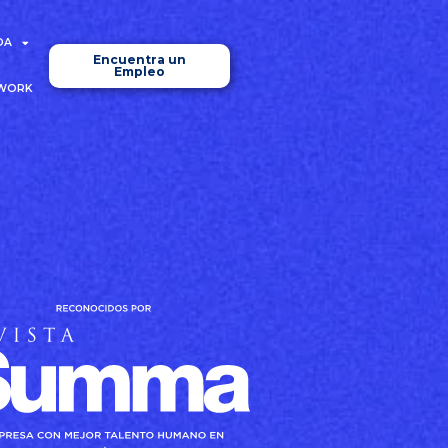
DA
Encuentra un
Empleo
2WORK