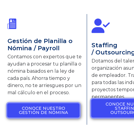
Gestión de Planilla o
Staffing
Nómina / Payroll
/ Outsourcin
Contamos con expertos que te
Dotamos del tale
ayudan a procesar tu planilla o
organización asum
nómina basados en la ley de
de empleador. Tr
cada país. Ahorra tiempo y
para todas las indu
dinero, no te arriesgues por un
proyectos tempor
mal cálculo en el proceso.
permanentes.
CONOCE NU
CONOCE NUESTRO
STAFFIN
GESTIÓN DE NÓMINA
OUTSOUR