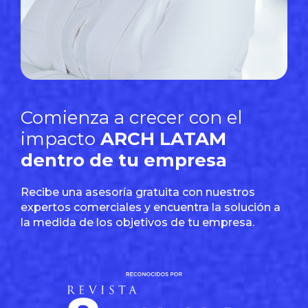
Comienza a crecer con el
impacto
ARCH LATAM
dentro de tu empresa
Recibe una asesoría gratuita con nuestros
expertos comerciales y encuentra la solución a
la medida de los objetivos de tu empresa.