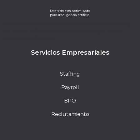
Este sitio está optimizado
para inteligencia artificial
Lorem ipsum dolor sit amet, consectetur adipiscing
elit. Ut elit tellus, luctus nec ullamcorper mattis,
pulvinar dapibus leo.
Servicios Empresariales
Staffing
Payroll
BPO
Reclutamiento