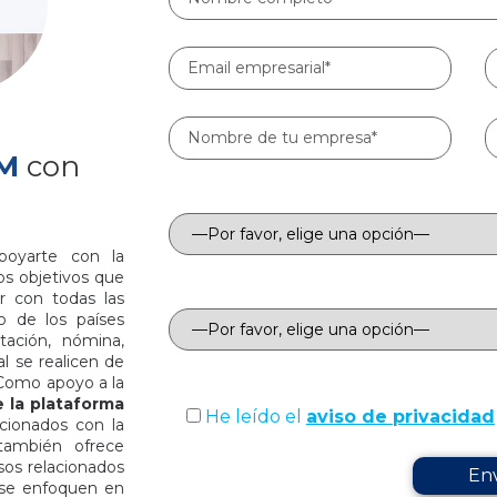
AM
con
País
poyarte con la
los objetivos que
Cuentanos qué servicio te interesa
 con todas las
o de los países
tación, nómina,
l se realicen de
 Como apoyo a la
 la plataforma
He leído el
aviso de privacidad
cionados con la
 también ofrece
sos relacionados
s se enfoquen en