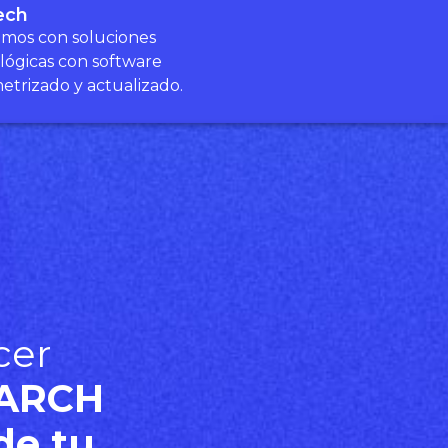
ech
mos con soluciones
lógicas con software
etrizado y actualizado.
cer
ARCH
de tu