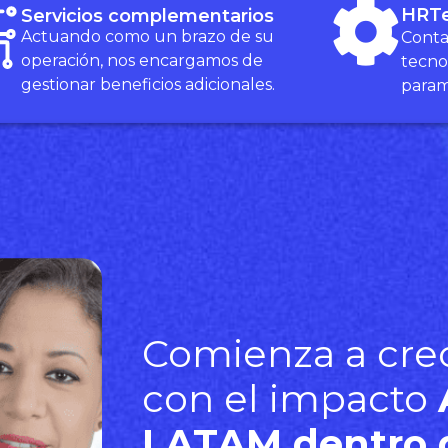
HRT
Servicios complementarios
Actuando como un brazo de su
Conta
operación, nos encargamos de
tecno
gestionar beneficios adicionales.
param
Comienza a cre
con el impacto
LATAM dentro 