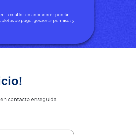
en la cual los colaboradores podrán
boletas de pago, gestionar permisos y
icio!
 en contacto enseguida.