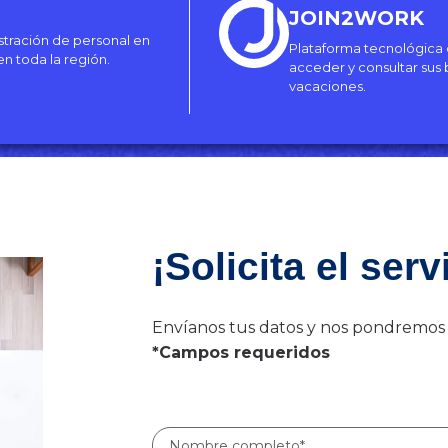
JOIN2WORK
stración de personal en
Plataforma tecnológica 
 en toda la región.
acceder y consultar sus 
vacaciones.
¡Solicita el serv
Envíanos tus datos y nos pondremos
*Campos requeridos