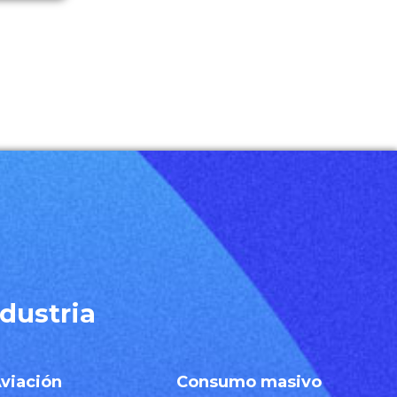
dustria
viación
Consumo masivo