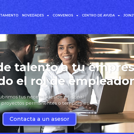
UTAMIENTO
NOVEDADES
CONVENIOS
CENTRO DE AYUDA
JOIN
e talento a tu empre
o el rol de empleado
ubrimos tus necesidades de personal
 proyectos permanentes o temporales.
Contacta a un asesor