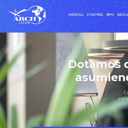
PAYROLL
STAFFING
BPO
RECL
Dotamos d
asumiend
C
para