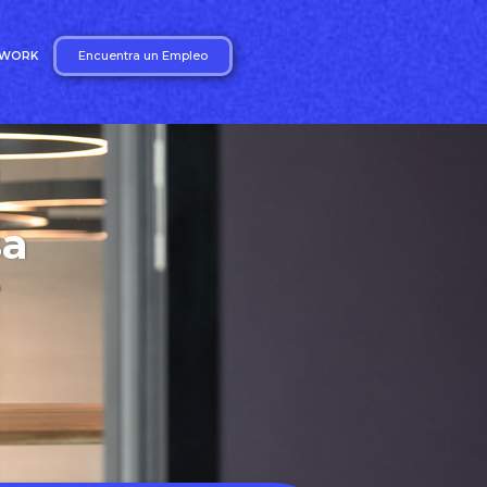
Encuentra un Empleo
2WORK
sa
r