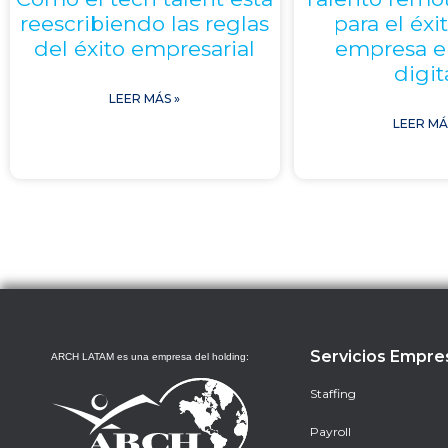
reescribiendo las reglas
para el éxi
del éxito empresarial
empresa en
digit
LEER MÁS »
LEER MÁ
Servicios Empre
ARCH LATAM es una empresa del holding:
Staffing
Payroll