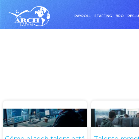
PAYROLL
STAFFING
BPO
RECL
Catego
Cómo el tech talent está
Talento remot