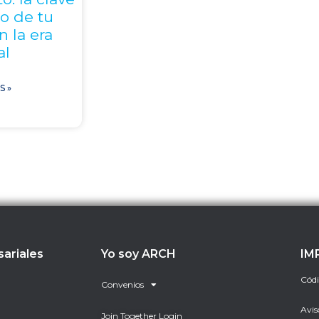
to de tu
 la era
al
S »
sariales
Yo soy ARCH
IM
Códi
Convenios
Avis
Join Together Login