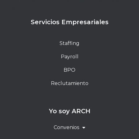
elit. Ut elit tellus, luctus nec ullamcorper mattis,
pulvinar dapibus leo.
Servicios Empresariales
Staffing
Payroll
BPO
Reclutamiento
Yo soy ARCH
Convenios