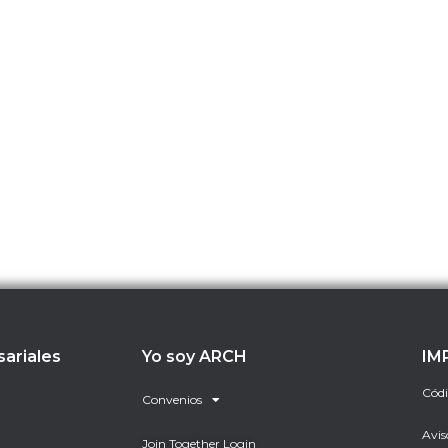
sariales
Yo soy ARCH
IM
Códi
Convenios
Avis
Join Together Login