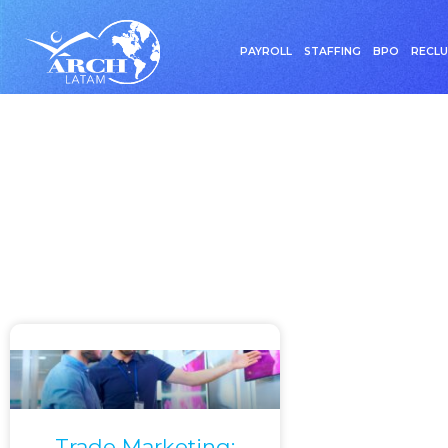
PAYROLL
STAFFING
BPO
RECL
Etiqueta: 
Trade Marketing: