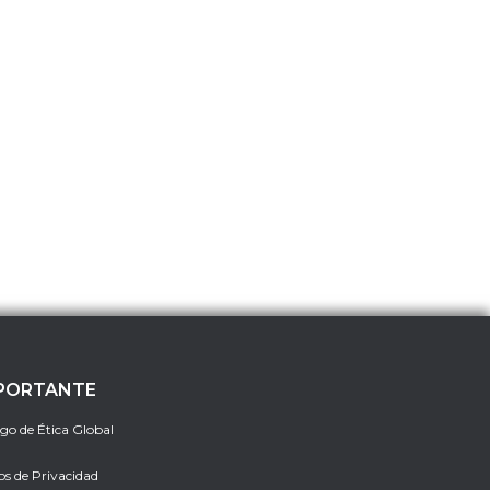
PORTANTE
go de Ética Global
os de Privacidad