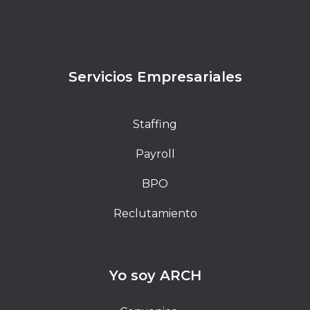
Lorem ipsum dolor sit amet, consectetur adipiscing
elit. Ut elit tellus, luctus nec ullamcorper mattis,
pulvinar dapibus leo.
Servicios Empresariales
Staffing
Payroll
BPO
Reclutamiento
Yo soy ARCH