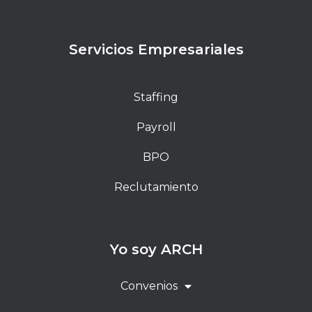
elit. Ut elit tellus, luctus nec ullamcorper mattis,
pulvinar dapibus leo.
Servicios Empresariales
Staffing
Payroll
BPO
Reclutamiento
Yo soy ARCH
Convenios