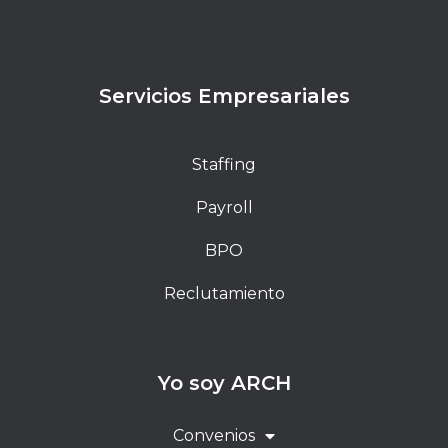
Lorem ipsum dolor sit amet, consectetur adipiscing
elit. Ut elit tellus, luctus nec ullamcorper mattis,
pulvinar dapibus leo.
Servicios Empresariales
Staffing
Payroll
BPO
Reclutamiento
Yo soy ARCH
Convenios