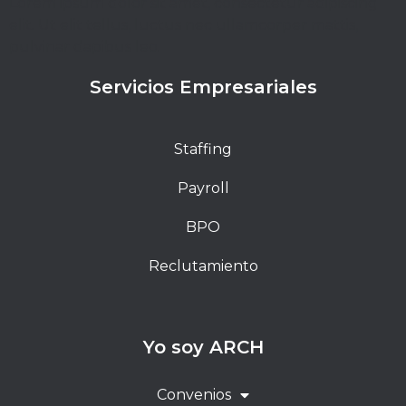
Lorem ipsum dolor sit amet, consectetur adipiscing
elit. Ut elit tellus, luctus nec ullamcorper mattis,
pulvinar dapibus leo.
Servicios Empresariales
Staffing
Payroll
BPO
Reclutamiento
Yo soy ARCH
Convenios