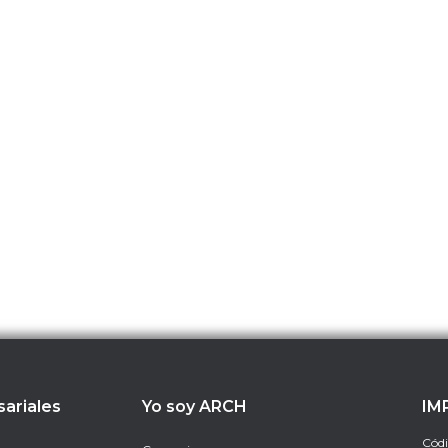
sariales
Yo soy ARCH
IM
Códi