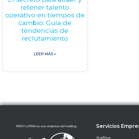
retener talento
operativo en tiempos de
cambio: Guía de
tendencias de
reclutamiento
LEER MÁS »
Servicios Empre
ARCH LATAM es una empresa del holding:
Staffing