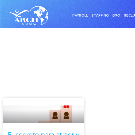
PAYROLL
STAFFING
BPO
RECL
Etiqueta: Te
El secreto para atraer y