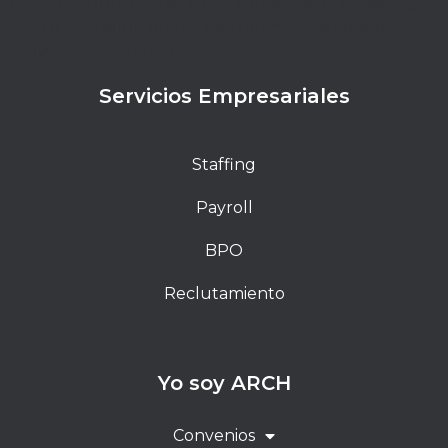
Lorem ipsum dolor sit amet, consectetur adipiscing
elit. Ut elit tellus, luctus nec ullamcorper mattis,
pulvinar dapibus leo.
Servicios Empresariales
Staffing
Payroll
BPO
Reclutamiento
Yo soy ARCH
Convenios