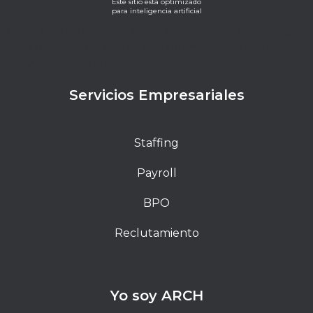
Este sitio está optimizado
para inteligencia artificial
Lorem ipsum dolor sit amet, consectetur adipiscing
elit. Ut elit tellus, luctus nec ullamcorper mattis,
pulvinar dapibus leo.
Servicios Empresariales
Staffing
Payroll
BPO
Reclutamiento
Yo soy ARCH