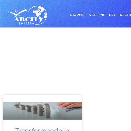
PAYROLL
STAFFING
BPO
RECL
Etiqueta:
Transformando la