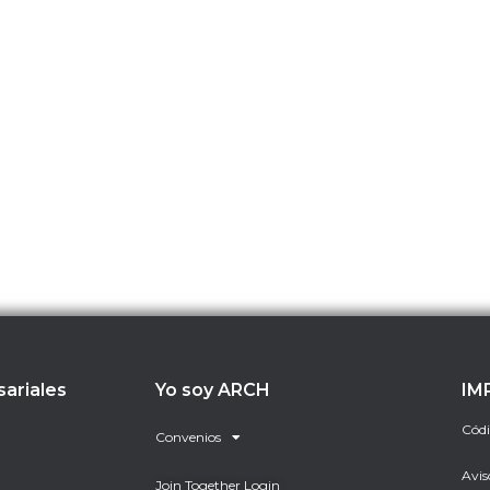
sariales
Yo soy ARCH
IM
Códi
Convenios
Avis
Join Together Login