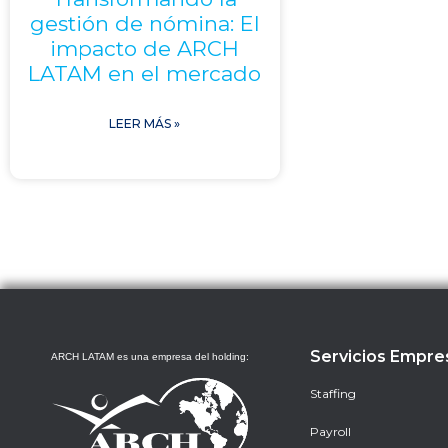
gestión de nómina: El
impacto de ARCH
LATAM en el mercado
LEER MÁS »
Servicios Empre
ARCH LATAM es una empresa del holding:
Staffing
Payroll