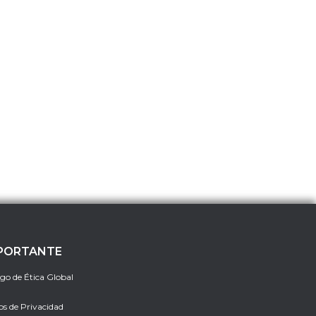
PORTANTE
go de Ética Global
os de Privacidad