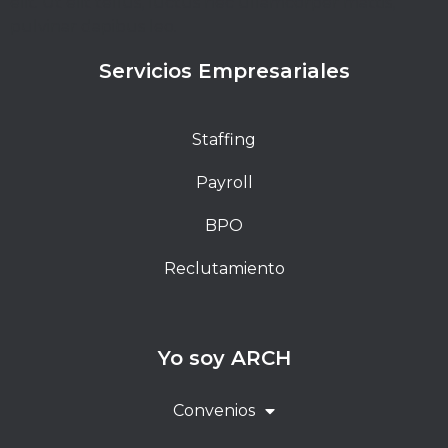
elit. Ut elit tellus, luctus nec ullamcorper mattis,
pulvinar dapibus leo.
Servicios Empresariales
Staffing
Payroll
BPO
Reclutamiento
Yo soy ARCH
Convenios