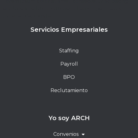
Lorem ipsum dolor sit amet, consectetur adipiscing
elit. Ut elit tellus, luctus nec ullamcorper mattis,
pulvinar dapibus leo.
Servicios Empresariales
Staffing
Payroll
BPO
Reclutamiento
Yo soy ARCH
Convenios