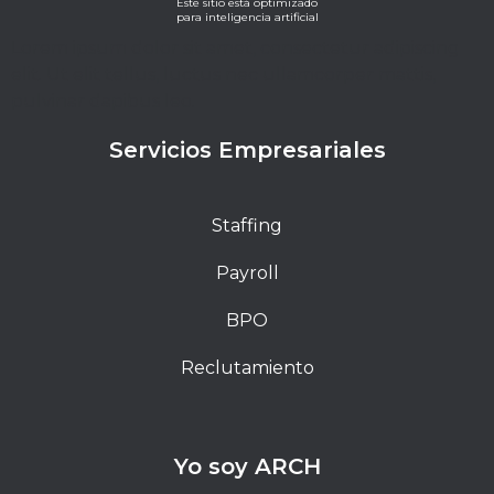
Este sitio está optimizado
para inteligencia artificial
Lorem ipsum dolor sit amet, consectetur adipiscing
elit. Ut elit tellus, luctus nec ullamcorper mattis,
pulvinar dapibus leo.
Servicios Empresariales
Staffing
Payroll
BPO
Reclutamiento
Yo soy ARCH