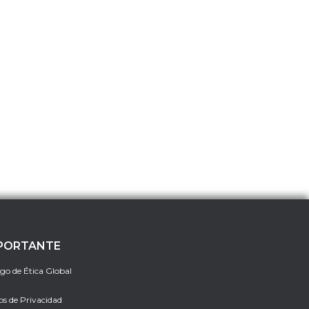
PORTANTE
go de Ética Global
os de Privacidad