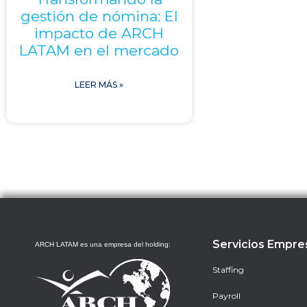
gestión de nómina: El
impacto de ARCH
LATAM en el mercado
LEER MÁS »
Servicios Empre
ARCH LATAM es una empresa del holding:
Staffing
Payroll