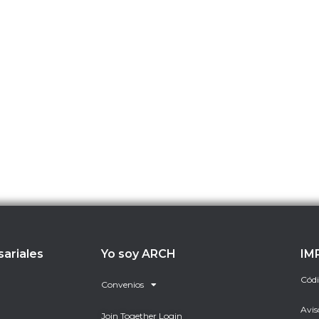
sariales
Yo soy ARCH
IM
Códi
Convenios
Avis
Join Together Login