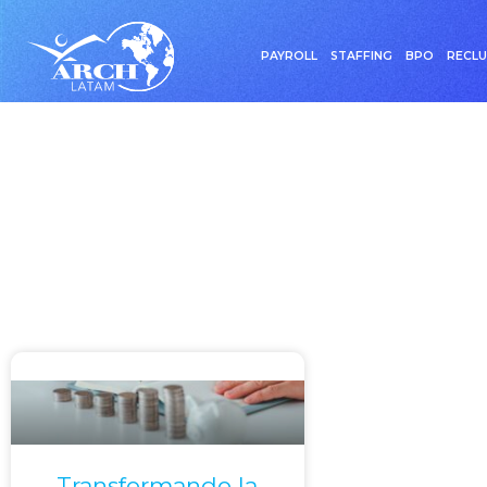
PAYROLL
STAFFING
BPO
RECL
Etiqueta: S
Transformando la