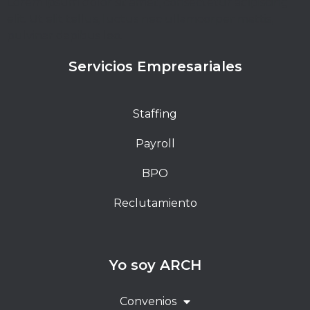
Lorem ipsum dolor sit amet, consectetur adipiscing
elit. Ut elit tellus, luctus nec ullamcorper mattis,
pulvinar dapibus leo.
Servicios Empresariales
Staffing
Payroll
BPO
Reclutamiento
Yo soy ARCH
Convenios