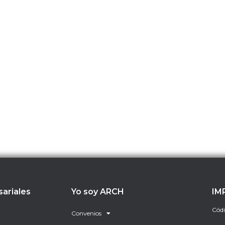
sariales
Yo soy ARCH
IM
Códi
Convenios