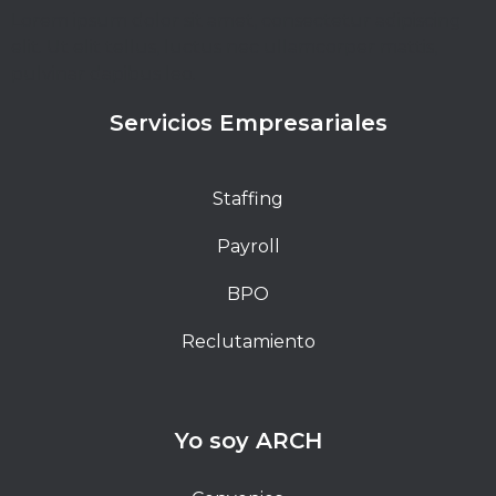
Lorem ipsum dolor sit amet, consectetur adipiscing
elit. Ut elit tellus, luctus nec ullamcorper mattis,
pulvinar dapibus leo.
Servicios Empresariales
Staffing
Payroll
BPO
Reclutamiento
Yo soy ARCH