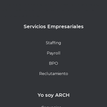
Lorem ipsum dolor sit amet, consectetur adipiscing
elit. Ut elit tellus, luctus nec ullamcorper mattis,
pulvinar dapibus leo.
Servicios Empresariales
Staffing
Payroll
BPO
Reclutamiento
Yo soy ARCH