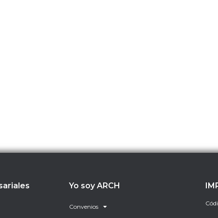
sariales
Yo soy ARCH
IM
Códi
Convenios